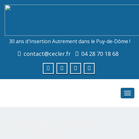
30 ans d'Insertion Autrement dans le Puy-de-Dôme !
contact@cecler.fr
04 28 70 18 68
Toggl
navig
Monthly Archives:
janvier 2025