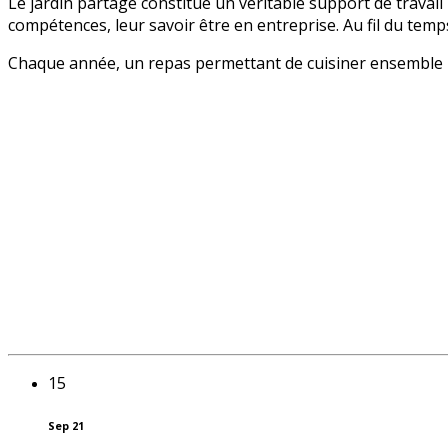
Le jardin partagé constitue un véritable support de travai
compétences, leur savoir être en entreprise. Au fil du temps
Chaque année, un repas permettant de cuisiner ensemble les 
15
Sep 21