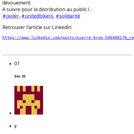
dévouement.
A suivre pour la distribution au public !…
#cecler
,
#unitedbikers
,
#solidarité
Retrouver l’article sur Linkedln:
https://www.linkedin.com/posts/pierre-brun-546488178_ce
01
Déc 20
0