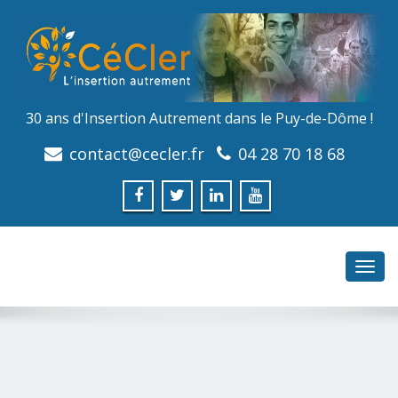
30 ans d'Insertion Autrement dans le Puy-de-Dôme !
contact@cecler.fr
04 28 70 18 68
Toggl
navig
La magie de Noël aux
Clos !