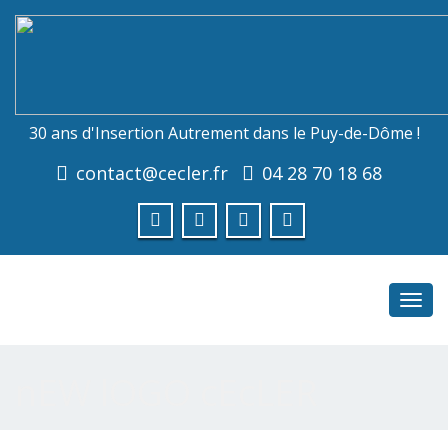
30 ans d'Insertion Autrement dans le Puy-de-Dôme !
contact@cecler.fr
04 28 70 18 68
Toggl
navig
nEW lOGO cEcLER