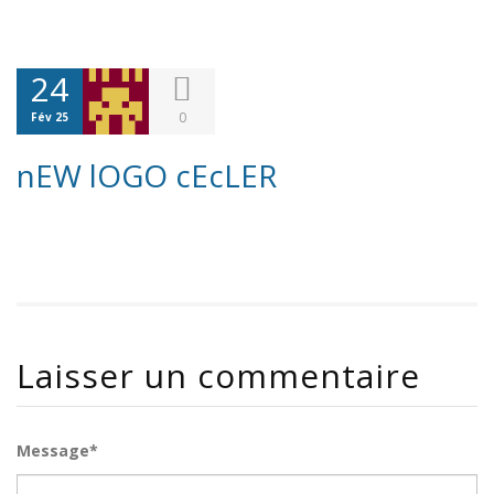
24
0
Fév 25
nEW lOGO cEcLER
Laisser un commentaire
Message*