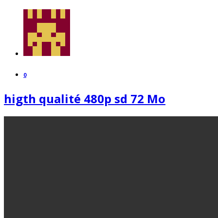
0
higth qualité 480p sd 72 Mo