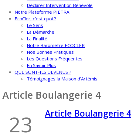
Déclarer Intervention Bénévole
Notre Plateforme PIETRA
EcoCler, c’est quoi ?
Le Sens
La Démarche
La Finalité
Notre Baromètre ECOCLER
Nos Bonnes Pratiques
Les Questions Fréquentes
En Savoir Plus
QUE SONT-ILS DEVENUS ?
Témoignages la Maison d’Artémis
Article Boulangerie 4
Article Boulangerie 4
23