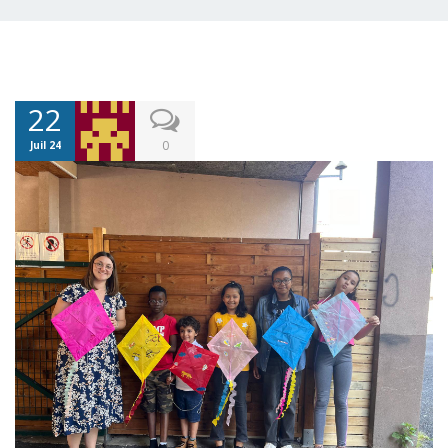
22
0
Juil 24