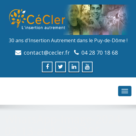
30 ans d'Insertion Autrement dans le Puy-de-Dôme !
contact@cecler.fr
04 28 70 18 68
Toggl
navig
WhatsApp-Image-2024-
03-13-at-14.32.206