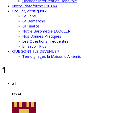
Déclarer Intervention Bénévole
Notre Plateforme PIETRA
EcoCler, c’est quoi ?
Le Sens
La Démarche
La Finalité
Notre Baromètre ECOCLER
Nos Bonnes Pratiques
Les Questions Fréquentes
En Savoir Plus
QUE SONT-ILS DEVENUS ?
Témoignages la Maison d’Artémis
1
21
Fév 24