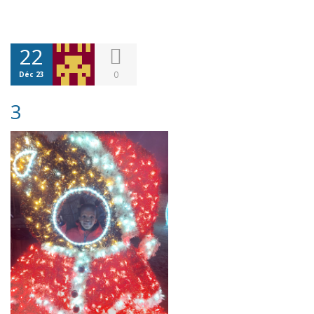
22
0
Déc 23
3