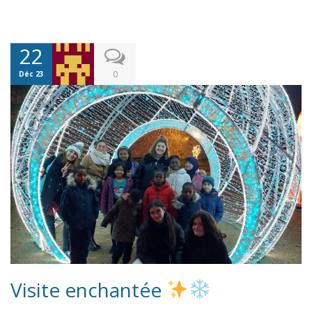
22
0
Déc 23
Visite enchantée