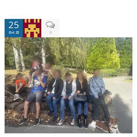
25
0
Oct 23