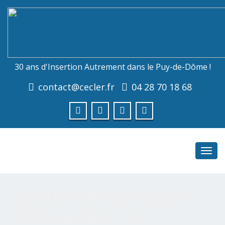
30 ans d'Insertion Autrement dans le Puy-de-Dôme !
contact@cecler.fr
04 28 70 18 68
Toggl
navig
Capture-decran-2023-
09-06-a-16.01.37