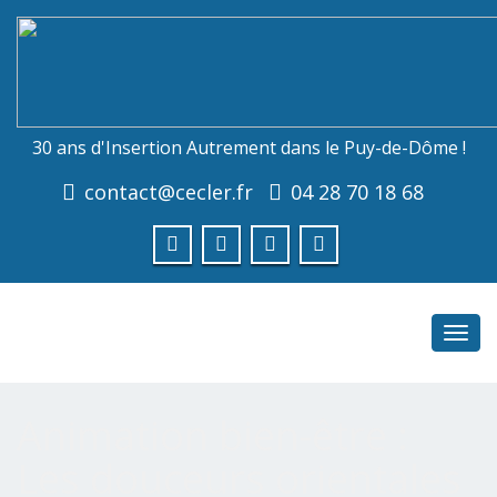
30 ans d'Insertion Autrement dans le Puy-de-Dôme !
contact@cecler.fr
04 28 70 18 68
Toggl
navig
Animation bien-être :
Les douceurs orientales