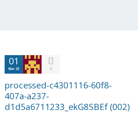
d1d5a6711233_ekG8SBEf
(002)
01
0
Mar 23
processed-c4301116-60f8-
407a-a237-
d1d5a6711233_ekG8SBEf (002)