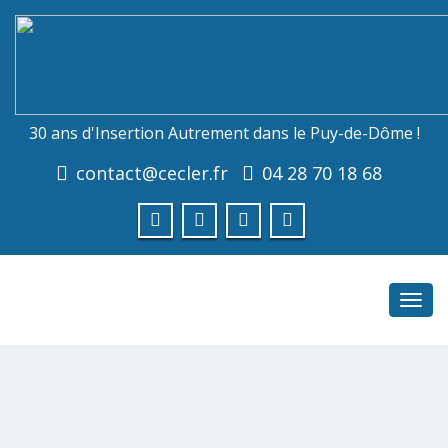
30 ans d'Insertion Autrement dans le Puy-de-Dôme !
contact@cecler.fr
04 28 70 18 68
Toggl
navig
processed-c4301116-
60f8-407a-a237-