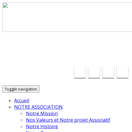
30 ans d'Insertion Autrement dans le Puy-de-Dôme !
contact@cecler.fr
04 28 70 18 68
Toggle navigation
Accueil
NOTRE ASSOCIATION
Notre Mission
Nos Valeurs et Notre projet Associatif
Notre Histoire