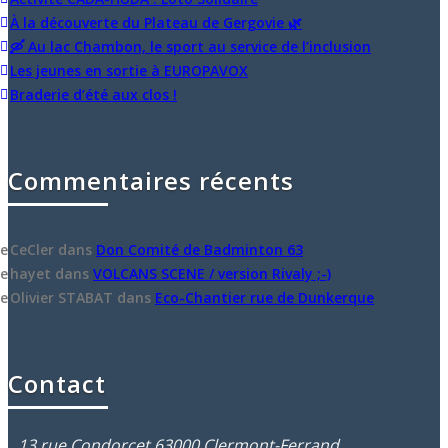
À la découverte du Plateau de Gergovie 🌿
🛶 Au lac Chambon, le sport au service de l’inclusion
Les jeunes en sortie à EUROPAVOX
Braderie d’été aux clos !
Commentaires récents
CeCler
dans
Don Comité de Badminton 63
hayet
dans
VOLCANS SCENE / version Rivaly ;-)
Olivier STABAT
dans
Eco-Chantier rue de Dunkerque
Contact
13 rue Condorcet 63000 Clermont-Ferrand