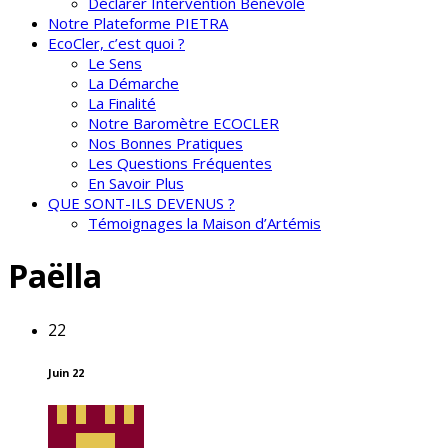
Déclarer Intervention Bénévole
Notre Plateforme PIETRA
EcoCler, c’est quoi ?
Le Sens
La Démarche
La Finalité
Notre Baromètre ECOCLER
Nos Bonnes Pratiques
Les Questions Fréquentes
En Savoir Plus
QUE SONT-ILS DEVENUS ?
Témoignages la Maison d’Artémis
Paëlla
22
Juin 22