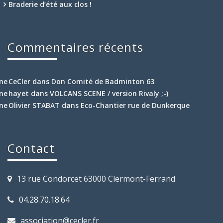
Braderie d’été aux clos !
Commentaires récents
CeCler
dans
Don Comité de Badminton 63
hayet
dans
VOLCANS SCENE / version Rivaly ;-)
Olivier STABAT
dans
Eco-Chantier rue de Dunkerque
Contact
13 rue Condorcet 63000 Clermont-Ferrand
04.28.70.18.64
association@cecler.fr