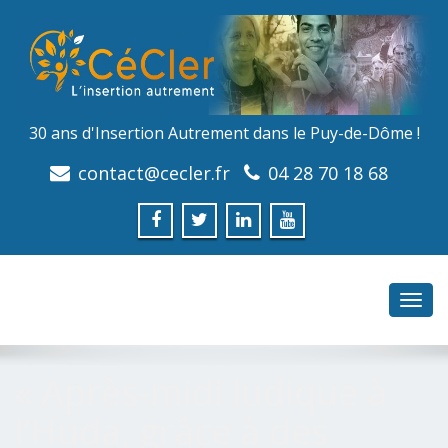
30 ans d'Insertion Autrement dans le Puy-de-Dôme !
contact@cecler.fr
04 28 70 18 68
Toggl
navig
« Après-midi ludique à
l’Huda, grâce à des