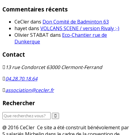
Commentaires récents
CeCler
dans
Don Comité de Badminton 63
hayet
dans
VOLCANS SCENE / version Rivaly ;-)
Olivier STABAT
dans
Eco-Chantier rue de
Dunkerque
Contact
13 rue Condorcet 63000 Clermont-Ferrand
04.28.70.18.64
association@cecler.fr
Rechercher
@ 2016 CeCler Ce site a été construit bénévolement par
5 salariés Michelin dans le cadre de la convention de