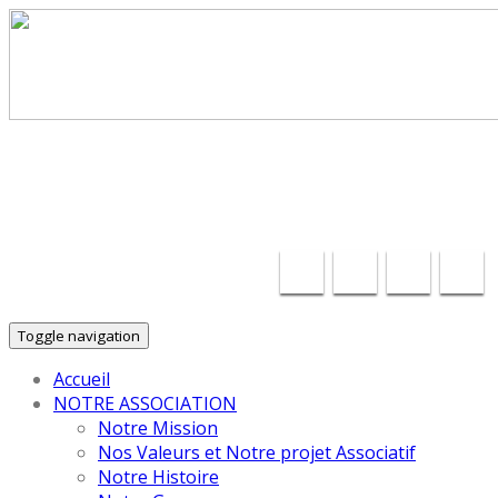
30 ans d'Insertion Autrement dans le Puy-de-Dôme !
contact@cecler.fr
04 28 70 18 68
Toggle navigation
Accueil
NOTRE ASSOCIATION
Notre Mission
Nos Valeurs et Notre projet Associatif
Notre Histoire