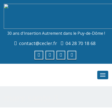
30 ans d'Insertion Autrement dans le Puy-de-Dôme !
contact@cecler.fr
04 28 70 18 68
Toggl
navig
mars sante 3