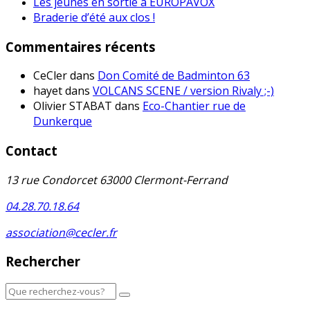
Les jeunes en sortie à EUROPAVOX
Braderie d’été aux clos !
Commentaires récents
CeCler
dans
Don Comité de Badminton 63
hayet
dans
VOLCANS SCENE / version Rivaly ;-)
Olivier STABAT
dans
Eco-Chantier rue de
Dunkerque
Contact
13 rue Condorcet 63000 Clermont-Ferrand
04.28.70.18.64
association@cecler.fr
Rechercher