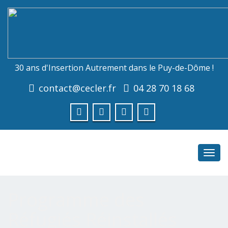
30 ans d'Insertion Autrement dans le Puy-de-Dôme !
contact@cecler.fr
04 28 70 18 68
Toggl
navig
Programme des
Réfugiés Réinstallés