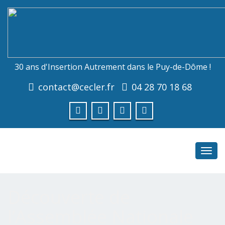
30 ans d'Insertion Autrement dans le Puy-de-Dôme !
contact@cecler.fr
04 28 70 18 68
Toggl
navig
Découverte de
l’Assemblée Nationale