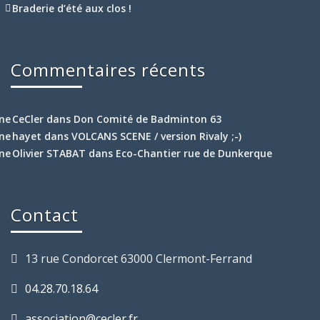
Braderie d’été aux clos !
Commentaires récents
CeCler
dans
Don Comité de Badminton 63
hayet
dans
VOLCANS SCENE / version Rivaly ;-)
Olivier STABAT
dans
Eco-Chantier rue de Dunkerque
Contact
13 rue Condorcet 63000 Clermont-Ferrand
04.28.70.18.64
association@cecler.fr