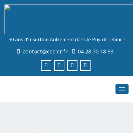
30 ans d'Insertion Autrement dans le Puy-de-Dôme !
contact@cecler.fr
04 28 70 18 68
Toggl
navig
Campement de la faculté
de Lettres