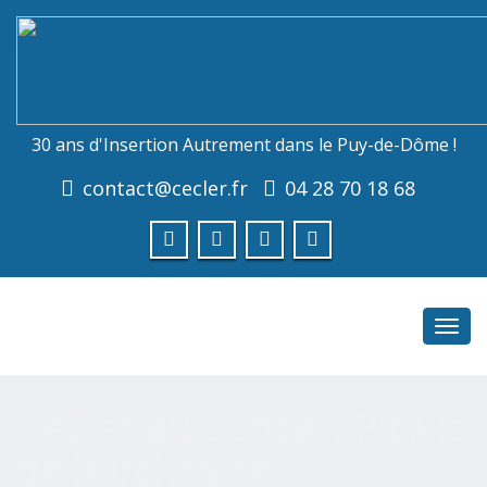
30 ans d'Insertion Autrement dans le Puy-de-Dôme !
contact@cecler.fr
04 28 70 18 68
Toggl
navig
CeCler au Concert PicNic
de l’Orchestre