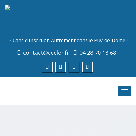
30 ans d'Insertion Autrement dans le Puy-de-Dôme !
contact@cecler.fr
04 28 70 18 68
Toggl
navig
Des futurs éco-citoyens
au CADA de Royat !