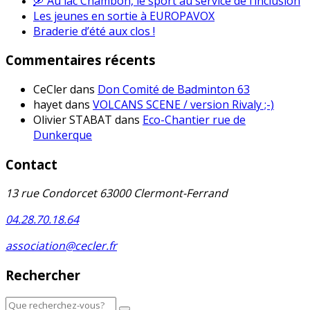
🛶 Au lac Chambon, le sport au service de l’inclusion
Les jeunes en sortie à EUROPAVOX
Braderie d’été aux clos !
Commentaires récents
CeCler
dans
Don Comité de Badminton 63
hayet
dans
VOLCANS SCENE / version Rivaly ;-)
Olivier STABAT
dans
Eco-Chantier rue de
Dunkerque
Contact
13 rue Condorcet 63000 Clermont-Ferrand
04.28.70.18.64
association@cecler.fr
Rechercher