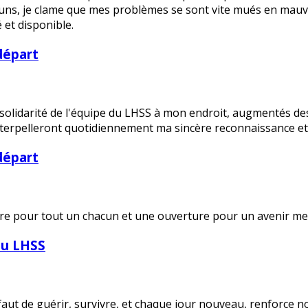
s, je clame que mes problèmes se sont vite mués en mauvai
 et disponible.
 départ
solidarité de l'équipe du LHSS à mon endroit, augmentés des
terpelleront quotidiennement ma sincère reconnaissance et
 départ
rture pour tout un chacun et une ouverture pour un avenir mei
du LHSS
t de guérir, survivre, et chaque jour nouveau, renforce not