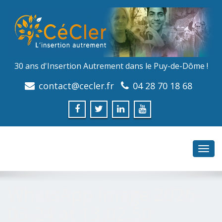
30 ans d'Insertion Autrement dans le Puy-de-Dôme !
contact@cecler.fr
04 28 70 18 68
Toggl
navig
WhatsApp Image 2026-
03-24 at 13.02.50