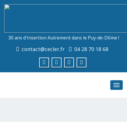
30 ans d'Insertion Autrement dans le Puy-de-Dôme !
contact@cecler.fr
04 28 70 18 68
Toggl
navig
IMG_4161