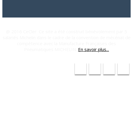
@ 2016 CeCler Ce site a été construit bénévolement par 5
salariés Michelin dans le cadre de la convention de mécénat de
compétence avec la Manufacture Françaises des
Pneumatiques MICHELIN.
En savoir plus...