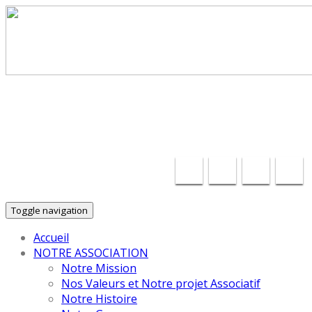
30 ans d'Insertion Autrement dans le Puy-de-Dôme !
contact@cecler.fr
04 28 70 18 68
Toggle navigation
Accueil
NOTRE ASSOCIATION
Notre Mission
Nos Valeurs et Notre projet Associatif
Notre Histoire