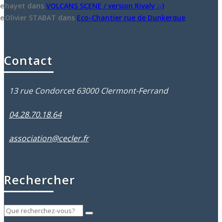
hayet
dans
VOLCANS SCENE / version Rivaly ;-)
Olivier STABAT
dans
Eco-Chantier rue de Dunkerque
Contact
13 rue Condorcet 63000 Clermont-Ferrand
04.28.70.18.64
association@cecler.fr
Rechercher